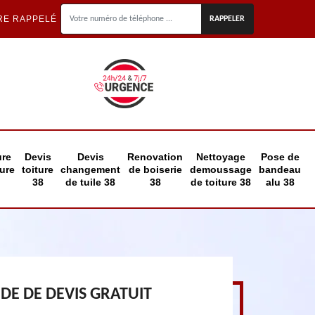
RE RAPPELÉ
ure
Devis
Devis
Renovation
Nettoyage
Pose de
eure
toiture
changement
de boiserie
demoussage
bandeau
38
de tuile 38
38
de toiture 38
alu 38
E DE DEVIS GRATUIT