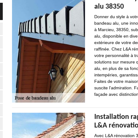
alu 38350
Donner du style à votr
bandeau alu, une inno
à Marcieu, 38350, su
alu, disponible en dive
extérieure de votre d
raffinée. Chez L&A ré
votre personnalité à t
solutions sur mesure q
alu, en plus de sa fonc
intempéries, garantiss
Faites de votre maison
suscite l'admiration. 
façade avec distinctio
Installation 
L&A rénovatio
Avec L&A rénovation 38