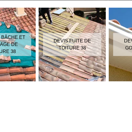
 BÂCHE ET
DEVIS FUITE DE
DE
AGE DE
TOITURE 38
GO
URE 38