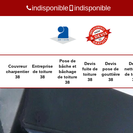
indisponible
indisponible
Pose de
Devis
Devis
D
Couvreur
Entreprise
bâche et
fuite de
pose de
net
charpentier
de toiture
bâchage
toiture
gouttière
de t
38
38
de toiture
38
38
38