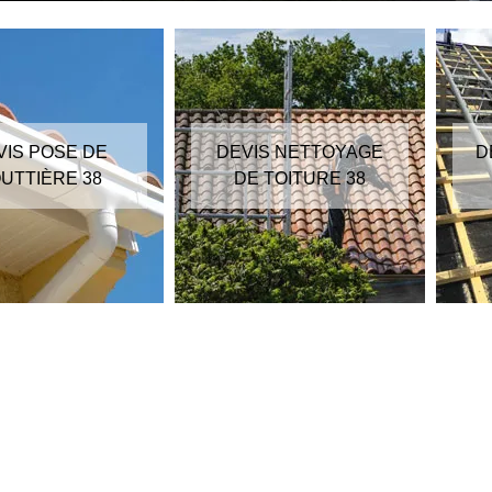
VIS POSE DE
DEVIS NETTOYAGE
D
UTTIÈRE 38
DE TOITURE 38