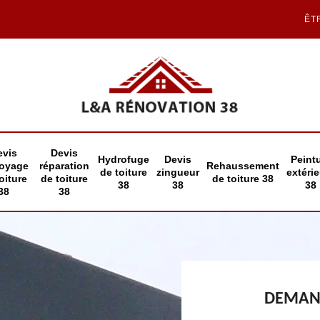
ÊT
evis
Devis
Hydrofuge
Devis
Peint
toyage
réparation
Rehaussement
de toiture
zingueur
extéri
oiture
de toiture
de toiture 38
38
38
38
38
38
DEMAND