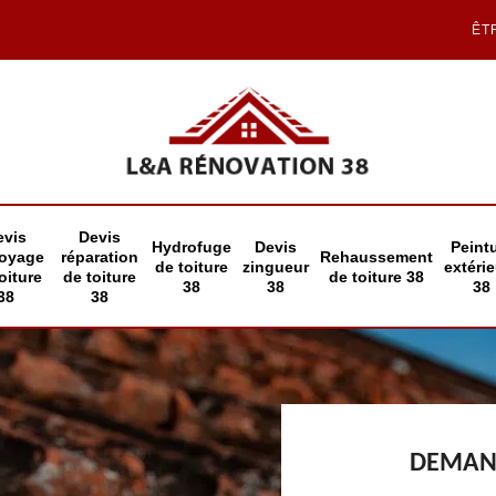
ÊT
evis
Devis
Hydrofuge
Devis
Peint
toyage
réparation
Rehaussement
de toiture
zingueur
extéri
oiture
de toiture
de toiture 38
38
38
38
38
38
DEMAND