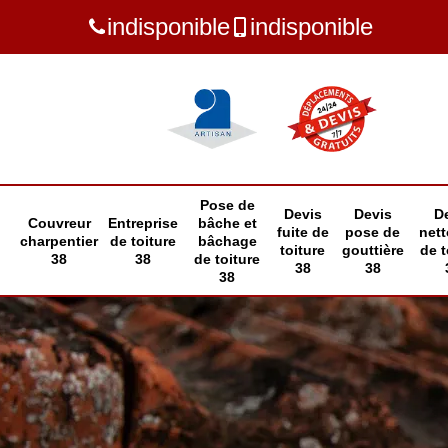
indisponible
indisponible
Pose de
Devis
Devis
D
Couvreur
Entreprise
bâche et
fuite de
pose de
net
charpentier
de toiture
bâchage
toiture
gouttière
de t
38
38
de toiture
38
38
38