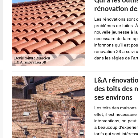
Qui a les outi
rénovation des
Les rénovations sont de
problèmes de fuites. 
nouvelle jeunesse à la s
nécessaire de faire a
informons qu'il est po
rénovation 38 a suivi 
dans les règles de l'a
L&A rénovation
des toits des 
ses environs
Les toits des maisons 
effet, il est nécessair
interventions, on peut
a beaucoup d'expérienc
tarifs qui sont intére