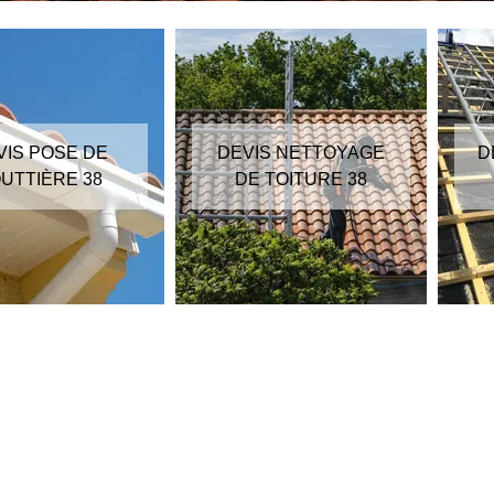
VIS POSE DE
DEVIS NETTOYAGE
D
UTTIÈRE 38
DE TOITURE 38