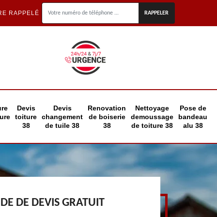
RE RAPPELÉ
ure
Devis
Devis
Renovation
Nettoyage
Pose de
eure
toiture
changement
de boiserie
demoussage
bandeau
38
de tuile 38
38
de toiture 38
alu 38
E DE DEVIS GRATUIT