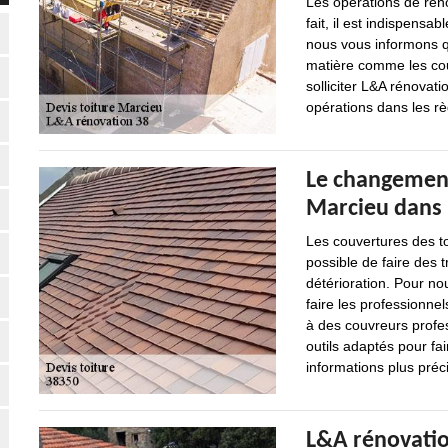
Les opérations de rén
fait, il est indispensa
nous vous informons qu
matière comme les cou
solliciter L&A rénovati
opérations dans les règ
Le changement 
Marcieu dans 
Les couvertures des to
possible de faire des
détérioration. Pour nous
faire les professionne
à des couvreurs profes
outils adaptés pour fa
informations plus précis
L&A rénovation