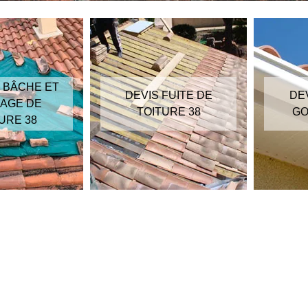
 BÂCHE ET
DEVIS FUITE DE
DE
AGE DE
TOITURE 38
GO
URE 38