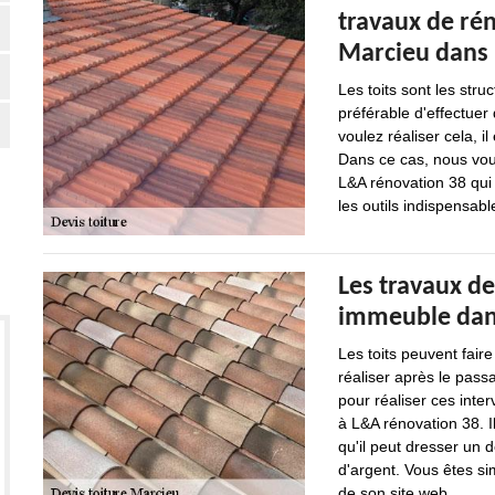
travaux de rén
Marcieu dans 
Les toits sont les struc
préférable d'effectuer
voulez réaliser cela, i
Dans ce cas, nous vous
L&A rénovation 38 qui 
les outils indispensabl
Les travaux de
immeuble dans 
Les toits peuvent faire
réaliser après le passa
pour réaliser ces inte
à L&A rénovation 38. I
qu'il peut dresser un
d'argent. Vous êtes sim
de son site web.