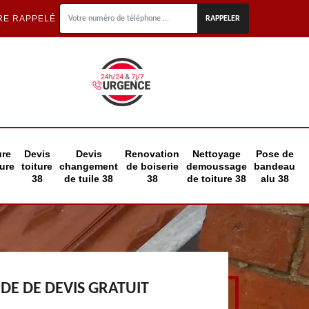
RE RAPPELÉ
ure
Devis
Devis
Renovation
Nettoyage
Pose de
eure
toiture
changement
de boiserie
demoussage
bandeau
38
de tuile 38
38
de toiture 38
alu 38
E DE DEVIS GRATUIT