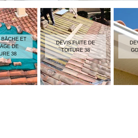
 BÂCHE ET
DEVIS FUITE DE
DE
AGE DE
TOITURE 38
GO
URE 38