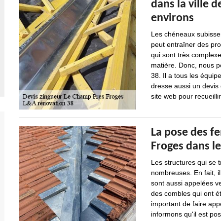
dans la ville 
environs
Les chéneaux subissent
peut entraîner des pro
qui sont très complexe
matière. Donc, nous p
38. Il a tous les équip
dresse aussi un devis 
site web pour recueilli
La pose des fe
Froges dans l
Les structures qui se 
nombreuses. En fait, il
sont aussi appelées ve
des combles qui ont ét
important de faire ap
informons qu'il est po