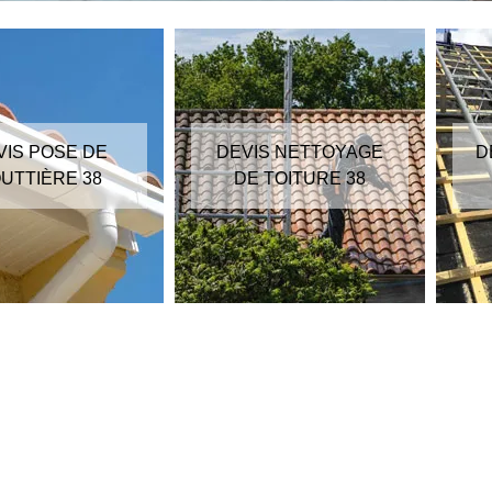
VIS POSE DE
DEVIS NETTOYAGE
D
UTTIÈRE 38
DE TOITURE 38