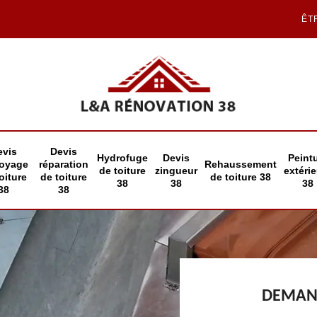
ÊT
evis
Devis
Hydrofuge
Devis
Peint
toyage
réparation
Rehaussement
de toiture
zingueur
extéri
oiture
de toiture
de toiture 38
38
38
38
38
38
DEMAND