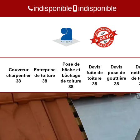
indisponible
indisponible
Pose de
Devis
Devis
D
Couvreur
Entreprise
bâche et
fuite de
pose de
net
charpentier
de toiture
bâchage
toiture
gouttière
de t
38
38
de toiture
38
38
38