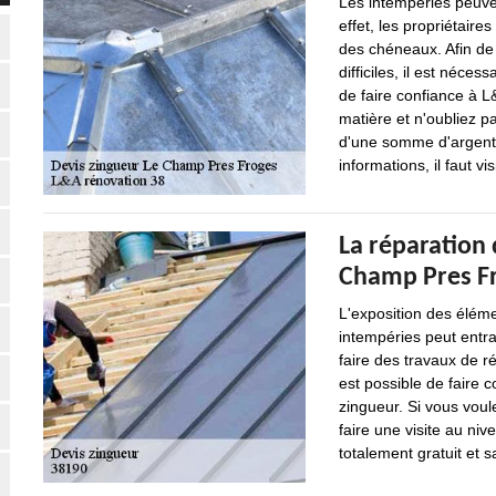
Les intempéries peuve
effet, les propriétaire
des chéneaux. Afin de 
difficiles, il est néce
de faire confiance à L
matière et n'oubliez p
d'une somme d'argent 
informations, il faut vi
La réparation 
Champ Pres Fr
L'exposition des éléme
intempéries peut entraî
faire des travaux de ré
est possible de faire 
zingueur. Si vous voul
faire une visite au niv
totalement gratuit et