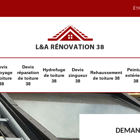
ÊT
evis
Devis
Hydrofuge
Devis
Peint
toyage
réparation
Rehaussement
de toiture
zingueur
extéri
oiture
de toiture
de toiture 38
38
38
38
38
38
DEMAND