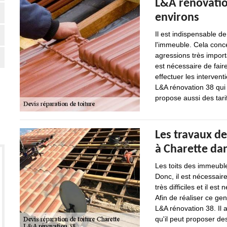
L&A rénovation
environs
Il est indispensable de
l'immeuble. Cela conce
agressions très import
est nécessaire de fai
effectuer les interven
L&A rénovation 38 qui 
propose aussi des tarif
Les travaux de
à Charette dan
Les toits des immeubl
Donc, il est nécessair
très difficiles et il e
Afin de réaliser ce ge
L&A rénovation 38. Il 
qu'il peut proposer des