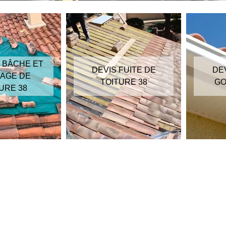
 BÂCHE ET
DEVIS FUITE DE
DE
AGE DE
TOITURE 38
GO
URE 38