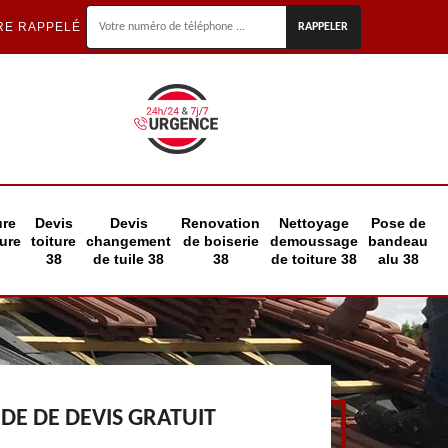
RE RAPPELÉ
ure
Devis
Devis
Renovation
Nettoyage
Pose de
eure
toiture
changement
de boiserie
demoussage
bandeau
38
de tuile 38
38
de toiture 38
alu 38
E DE DEVIS GRATUIT