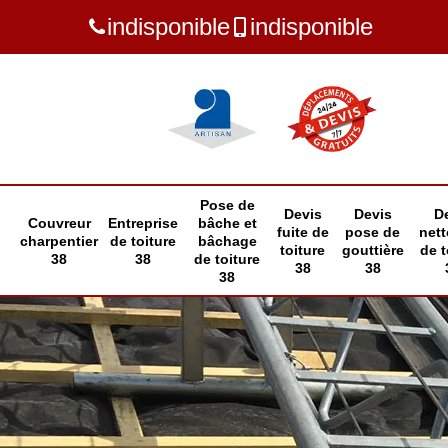
indisponible
indisponible
Pose de
Devis
Devis
D
Couvreur
Entreprise
bâche et
fuite de
pose de
net
charpentier
de toiture
bâchage
toiture
gouttière
de t
38
38
de toiture
38
38
38