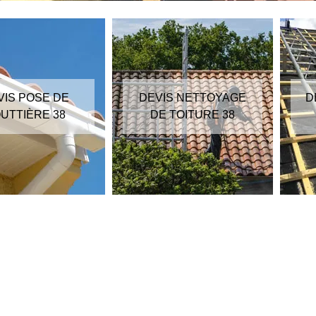
VIS POSE DE
DEVIS NETTOYAGE
D
UTTIÈRE 38
DE TOITURE 38