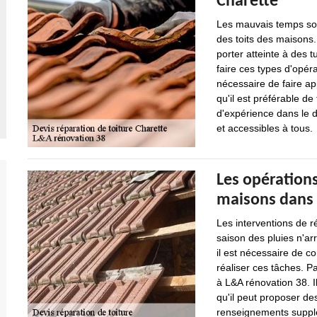
Charette
Les mauvais temps so
des toits des maisons. 
porter atteinte à des tu
faire ces types d'opéra
nécessaire de faire ap
qu'il est préférable d
d'expérience dans le d
et accessibles à tous.
Les opérations
maisons dans l
Les interventions de r
saison des pluies n'arri
il est nécessaire de c
réaliser ces tâches. P
à L&A rénovation 38. I
qu'il peut proposer d
renseignements supplé