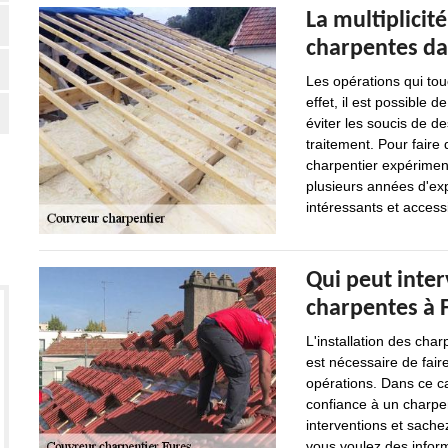
La multiplicit
charpentes dan
Les opérations qui to
effet, il est possible d
éviter les soucis de de
traitement. Pour faire 
charpentier expérimen
plusieurs années d'exp
intéressants et access
Qui peut inter
charpentes à 
L'installation des charpe
est nécessaire de fair
opérations. Dans ce ca
confiance à un charpen
interventions et sachez
vous voulez des informa