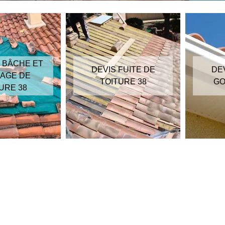
 BÂCHE ET
DEVIS FUITE DE
DE
AGE DE
TOITURE 38
GO
URE 38