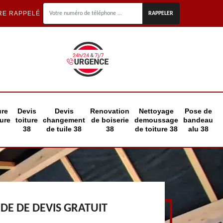
RE RAPPELÉ
ure
Devis
Devis
Renovation
Nettoyage
Pose de
eure
toiture
changement
de boiserie
demoussage
bandeau
38
de tuile 38
38
de toiture 38
alu 38
E DE DEVIS GRATUIT