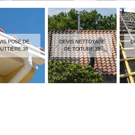
VIS POSE DE
DEVIS NETTOYAGE
D
UTTIÈRE 38
DE TOITURE 38