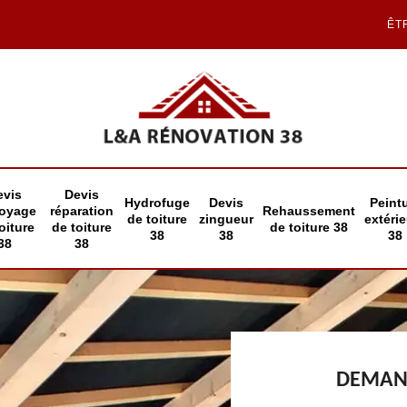
ÊT
evis
Devis
Hydrofuge
Devis
Peint
toyage
réparation
Rehaussement
de toiture
zingueur
extéri
oiture
de toiture
de toiture 38
38
38
38
38
38
DEMAND