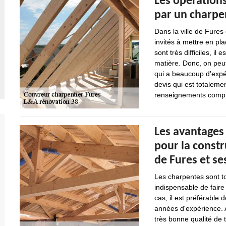
Les opération
par un charpe
Dans la ville de Fures
invités à mettre en pl
sont très difficiles, i
matière. Donc, on peu
qui a beaucoup d'expér
devis qui est totaleme
renseignements complém
Les avantages
pour la constr
de Fures et se
Les charpentes sont touj
indispensable de faire
cas, il est préférable 
années d'expérience. A
très bonne qualité de t