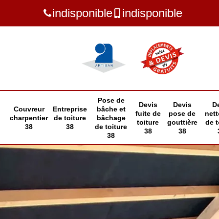
indisponible
indisponible
Pose de
Devis
Devis
D
Couvreur
Entreprise
bâche et
fuite de
pose de
net
charpentier
de toiture
bâchage
toiture
gouttière
de t
38
38
de toiture
38
38
38