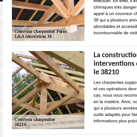
effectuer. En effet, il
chimiques très dangereu
appel à un couvreur ch
38 qui a plusieurs ann
abordables et accessib
incontournable de visi
La constructio
interventions
le 38210
Les charpentes supporte
et ces opérations devr
cas, nous vous recomm
en la matière. Ainsi, 
qui a plusieurs années
outils adaptés pour fa
informations plus précis