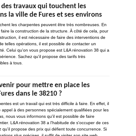
é des travaux qui touchent les
s la ville de Fures et ses environs
uchent les charpentes peuvent être très nombreuses. En
e faire la construction de la structure. À côté de cela, pour
struction, il est nécessaire de faire des interventions de
de telles opérations, il est possible de contacter un
té. Celui qu'on vous propose est L&A rénovation 38 qui a
érience. Sachez qu'il propose des tarifs très
ibles à tous.
venir pour mettre en place les
Fures dans le 38210 ?
ntes est un travail qui est très difficile à faire. En effet, il
e appel à des personnes spécialement qualifiées pour les
s, nous vous informons qu'il est possible de faire
tier. L&A rénovation 38 a l'habitude de s'occuper de ces
 qu'il propose des prix qui défient toute concurrence. Si
tions plus précises, il suffit de visiter son site web.