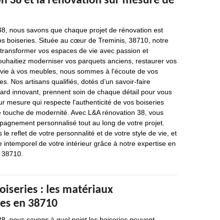
n 38 et la rénovation sur mesure de
8, nous savons que chaque projet de rénovation est
s boiseries. Située au cœur de Treminis, 38710, notre
 transformer vos espaces de vie avec passion et
ouhaitiez moderniser vos parquets anciens, restaurer vos
 vie à vos meubles, nous sommes à l'écoute de vos
s. Nos artisans qualifiés, dotés d’un savoir-faire
egard innovant, prennent soin de chaque détail pour vous
ur mesure qui respecte l'authenticité de vos boiseries
ne touche de modernité. Avec L&A rénovation 38, vous
pagnement personnalisé tout au long de votre projet.
 le reflet de votre personnalité et de votre style de vie, et
intemporel de votre intérieur grâce à notre expertise en
, 38710.
iseries : les matériaux
es en 38710
8, nous savons à quel point les boiseries peuvent