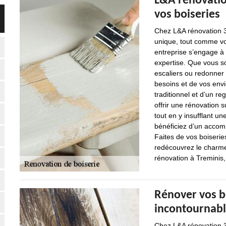
L&A rénovatio
vos boiseries
Chez L&A rénovation 3
unique, tout comme vo
entreprise s’engage à
expertise. Que vous s
escaliers ou redonner
besoins et de vos envie
traditionnel et d’un r
offrir une rénovation s
tout en y insufflant u
bénéficiez d’un accom
Faites de vos boiseries
redécouvrez le charme 
rénovation à Treminis
Rénover vos bo
incontournabl
Chez L&A rénovation 3