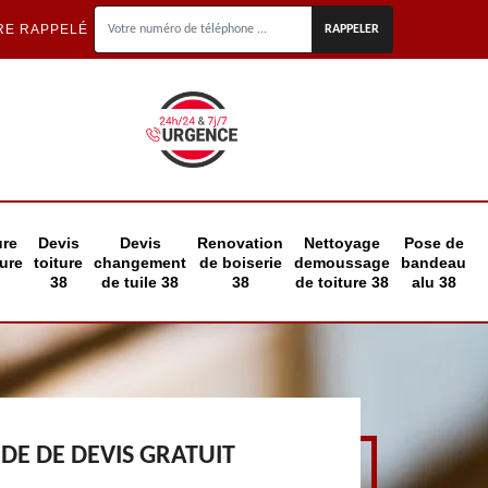
RE RAPPELÉ
ure
Devis
Devis
Renovation
Nettoyage
Pose de
eure
toiture
changement
de boiserie
demoussage
bandeau
38
de tuile 38
38
de toiture 38
alu 38
E DE DEVIS GRATUIT