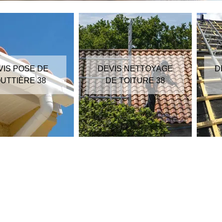
VIS POSE DE
DEVIS NETTOYAGE
D
UTTIÈRE 38
DE TOITURE 38