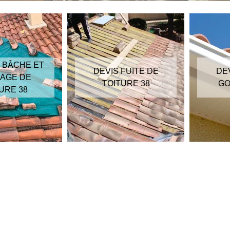
 BÂCHE ET
DEVIS FUITE DE
DE
AGE DE
TOITURE 38
GO
URE 38