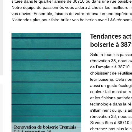
située dans le quartier animé de 38710 ou dans une rue paisibl
Notre équipe de passionnés vous aidera à choisir les meilleurs ma
vos envies. Ensemble, faisons de votre rénovation une expérience
N'attendez plus pour faire briller vos boiseries avec L&A rénovati
Tendances act
boiserie à 38
Salut à tous les passi
rénovation 38, nous a
de l'ampleur à 38710. 
choisissent de réutili
leur boiserie. Cela no
aussi un geste écologiq
couleur fait aussi un re
et les finitions patiné
technologie dans la ré
s'illuminent ou qui s'
rénovation 38, nous 
Si vous êtes à 38710 e
cherchez pas plus loin