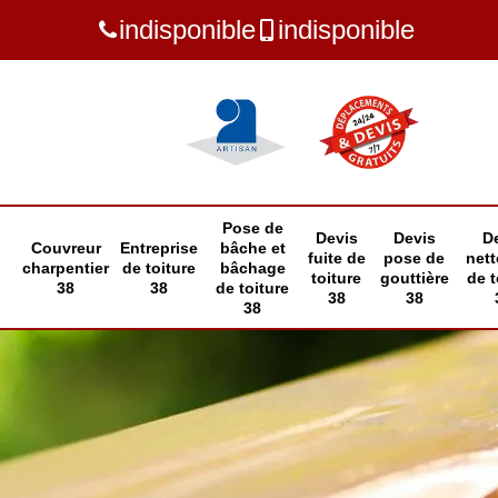
indisponible
indisponible
Pose de
Devis
Devis
D
Couvreur
Entreprise
bâche et
fuite de
pose de
net
charpentier
de toiture
bâchage
toiture
gouttière
de t
38
38
de toiture
38
38
38