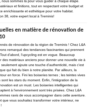
e, nous sommes là pour vous guider à chaque étape.
tériaux et finitions, tout en respectant votre budget et
 enrichissante et esthétique pour votre habitat.
on 38, votre expert local à Treminis!
uelles en matière de rénovation de
710
onnés de rénovation de la région de Treminis ! Chez L&A
vons remarqué des tendances fascinantes qui prennent
Tout d'abord, l'upcycling est en vogue. Beaucoup
ser des matériaux anciens pour donner une nouvelle vie à
n seulement ajoute une touche d'authenticité, mais c'est
ue qui fait du bien à notre planète. Par ailleurs, la
tour en force. Fini les boiseries ternes ; les teintes vives
es sont les stars du moment. Enfin, l'intégration de la
novation est un must. Les boiseries intelligentes qui
adaptent à l'environnement sont très prisées. Chez L&A
sommes ravis de vous accompagner dans cette aventure.
t que vous souhaitez transformer votre intérieur, ne
 !