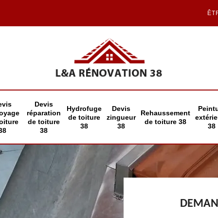
ÊT
evis
Devis
Hydrofuge
Devis
Peint
toyage
réparation
Rehaussement
de toiture
zingueur
extéri
oiture
de toiture
de toiture 38
38
38
38
38
38
DEMAND