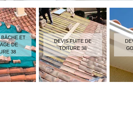
 BÂCHE ET
DEVIS FUITE DE
DE
AGE DE
TOITURE 38
GO
URE 38