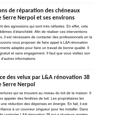
ions de réparation des chéneaux
de Serre Nerpol et ses environs
 des agressions qui sont très néfastes. En effet, cela
blèmes d'étanchéité. Afin de réaliser ces interventions
s, il est nécessaire de contacter des professionnels en la
ouvons vous proposer de faire appel à L&A rénovation
ements adaptés pour faire un travail de bonne qualité. Il
gratuit et sans engagement. Il faut que vous visitiez son
r d'autres informations.
ace des velux par L&A rénovation 38
de Serre Nerpol
ertures qui se trouvent au niveau du toit de la maison. Il
es appeler des fenêtres de toit. Les propriétaires les
 une réduction des dépenses en énergie. En fait, il est
nfiance à un couvreur zingueur pour les installer. Dans
e de contacter L&A rénovation 38 qui a plusieurs années