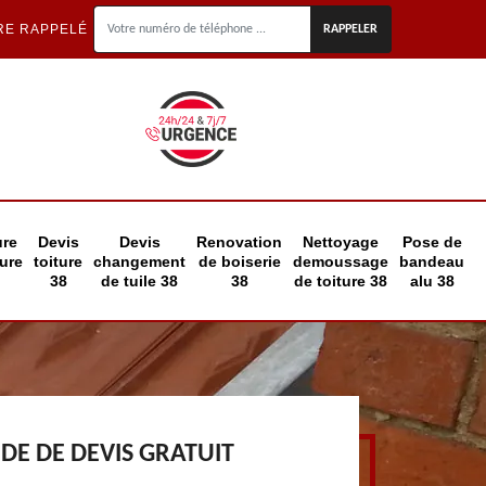
RE RAPPELÉ
ure
Devis
Devis
Renovation
Nettoyage
Pose de
eure
toiture
changement
de boiserie
demoussage
bandeau
38
de tuile 38
38
de toiture 38
alu 38
E DE DEVIS GRATUIT