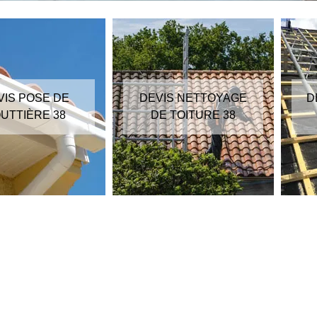
VIS POSE DE
DEVIS NETTOYAGE
D
UTTIÈRE 38
DE TOITURE 38