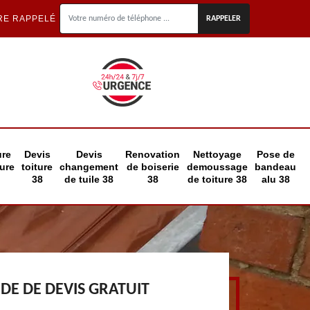
RE RAPPELÉ
ure
Devis
Devis
Renovation
Nettoyage
Pose de
eure
toiture
changement
de boiserie
demoussage
bandeau
38
de tuile 38
38
de toiture 38
alu 38
E DE DEVIS GRATUIT