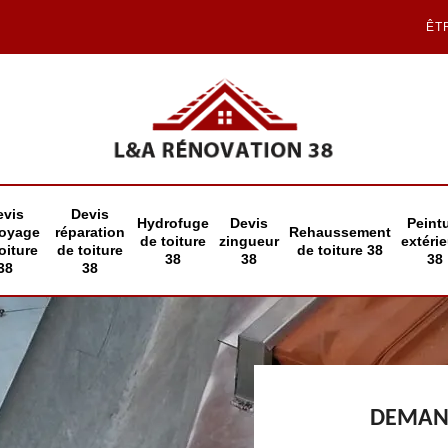
ÊT
evis
Devis
Hydrofuge
Devis
Peint
toyage
réparation
Rehaussement
de toiture
zingueur
extéri
oiture
de toiture
de toiture 38
38
38
38
38
38
DEMAND