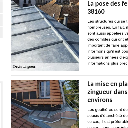
La pose des fe
38160
Les structures qui se 
nombreuses. En fait, il
sont aussi appelées ve
des combles qui ont ét
important de faire ap
informons qu'il est po
plusieurs années d'ex
informations plus précis
La mise en pla
zingueur dans 
environs
Les gouttières sont des
soucis d'étanchéité des 
ce cas, il est préférab
ce cas, nous vous info