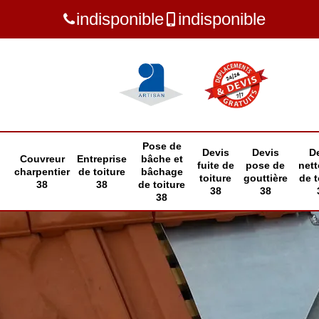
indisponible
indisponible
Pose de
Devis
Devis
D
Couvreur
Entreprise
bâche et
fuite de
pose de
net
charpentier
de toiture
bâchage
toiture
gouttière
de t
38
38
de toiture
38
38
38