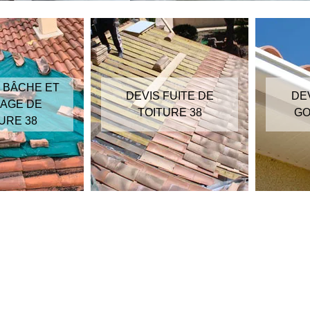
 BÂCHE ET
DEVIS FUITE DE
DE
AGE DE
TOITURE 38
GO
URE 38