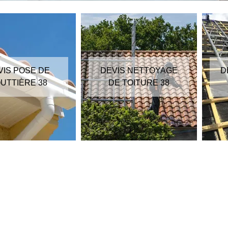
VIS POSE DE
DEVIS NETTOYAGE
D
UTTIÈRE 38
DE TOITURE 38