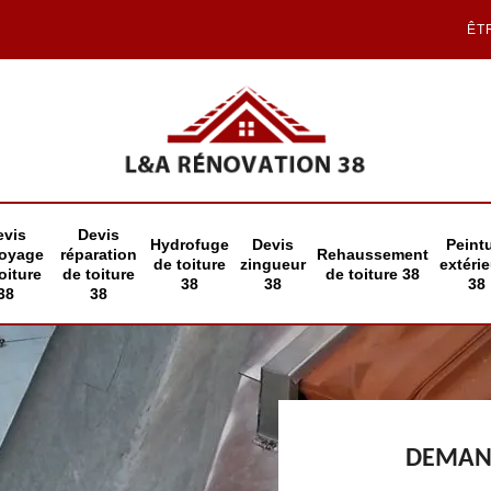
ÊT
evis
Devis
Hydrofuge
Devis
Peint
toyage
réparation
Rehaussement
de toiture
zingueur
extéri
oiture
de toiture
de toiture 38
38
38
38
38
38
DEMAND