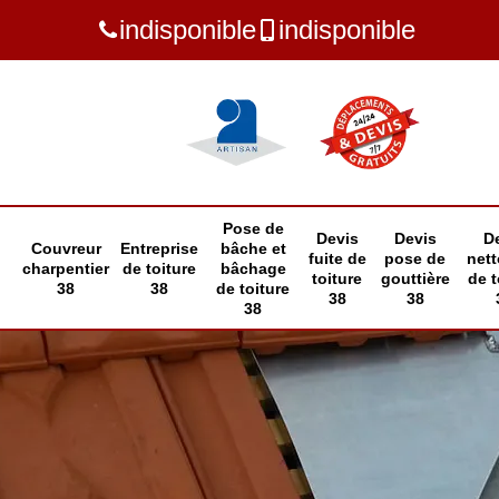
indisponible
indisponible
Pose de
Devis
Devis
D
Couvreur
Entreprise
bâche et
fuite de
pose de
net
charpentier
de toiture
bâchage
toiture
gouttière
de t
38
38
de toiture
38
38
38