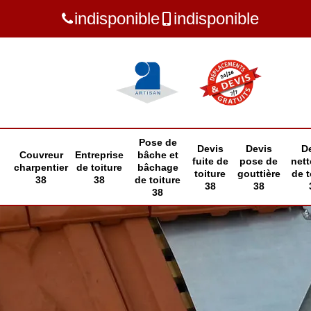
indisponible
indisponible
Pose de
Devis
Devis
D
Couvreur
Entreprise
bâche et
fuite de
pose de
net
charpentier
de toiture
bâchage
toiture
gouttière
de t
38
38
de toiture
38
38
38