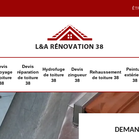
ÊT
evis
Devis
Hydrofuge
Devis
Peint
toyage
réparation
Rehaussement
de toiture
zingueur
extéri
oiture
de toiture
de toiture 38
38
38
38
38
38
DEMAND