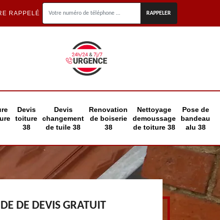
RE RAPPELÉ
ure
Devis
Devis
Renovation
Nettoyage
Pose de
eure
toiture
changement
de boiserie
demoussage
bandeau
38
de tuile 38
38
de toiture 38
alu 38
E DE DEVIS GRATUIT