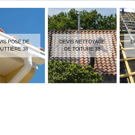
VIS POSE DE
DEVIS NETTOYAGE
D
UTTIÈRE 38
DE TOITURE 38