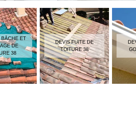
 BÂCHE ET
DEVIS FUITE DE
DE
AGE DE
TOITURE 38
GO
URE 38