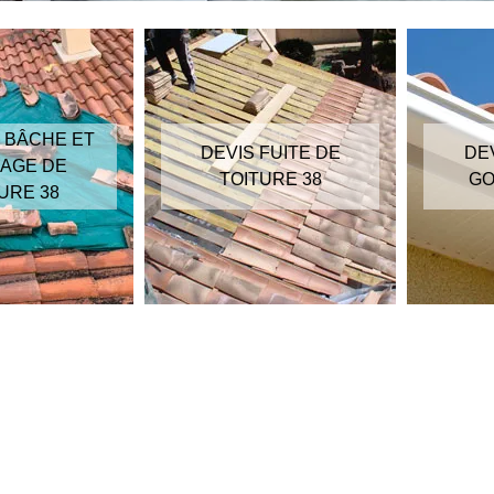
 BÂCHE ET
DEVIS FUITE DE
DE
AGE DE
TOITURE 38
GO
URE 38