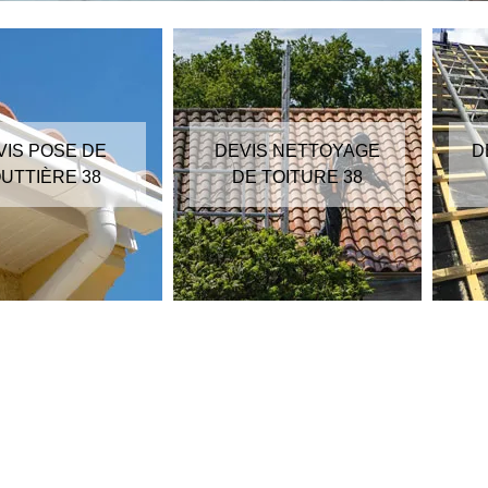
VIS POSE DE
DEVIS NETTOYAGE
D
UTTIÈRE 38
DE TOITURE 38