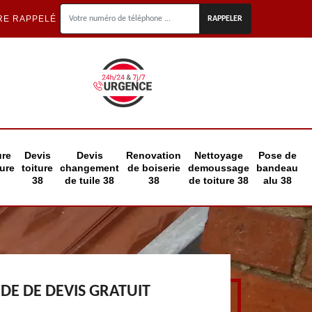
RE RAPPELÉ
ure
Devis
Devis
Renovation
Nettoyage
Pose de
eure
toiture
changement
de boiserie
demoussage
bandeau
38
de tuile 38
38
de toiture 38
alu 38
E DE DEVIS GRATUIT