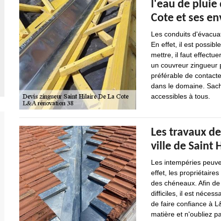
l'eau de pluie 
Cote et ses en
Les conduits d'évacua
En effet, il est possib
mettre, il faut effectu
un couvreur zingueur p
préférable de contact
dans le domaine. Sache
accessibles à tous.
Les travaux d
ville de Saint 
Les intempéries peuve
effet, les propriétaire
des chéneaux. Afin de 
difficiles, il est néce
de faire confiance à L
matière et n'oubliez p