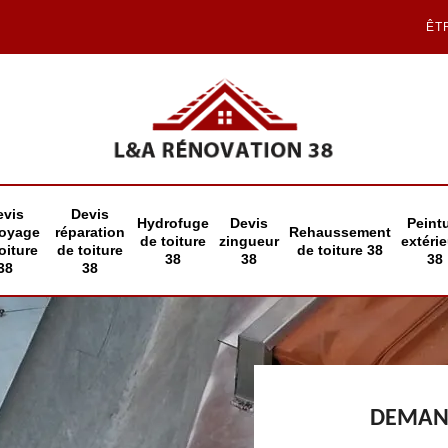
ÊT
evis
Devis
Hydrofuge
Devis
Peint
toyage
réparation
Rehaussement
de toiture
zingueur
extéri
oiture
de toiture
de toiture 38
38
38
38
38
38
DEMAND