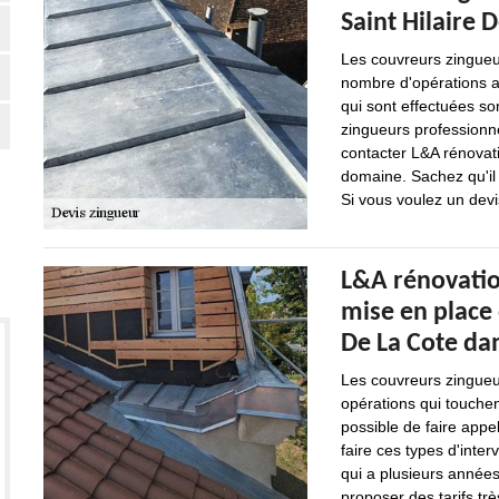
Saint Hilaire 
Les couvreurs zingueur
nombre d'opérations au
qui sont effectuées sont
zingueurs professionne
contacter L&A rénovat
domaine. Sachez qu'il 
Si vous voulez un devis
L&A rénovatio
mise en place 
De La Cote da
Les couvreurs zingueur
opérations qui touchen
possible de faire appe
faire ces types d'inter
qui a plusieurs année
proposer des tarifs tr