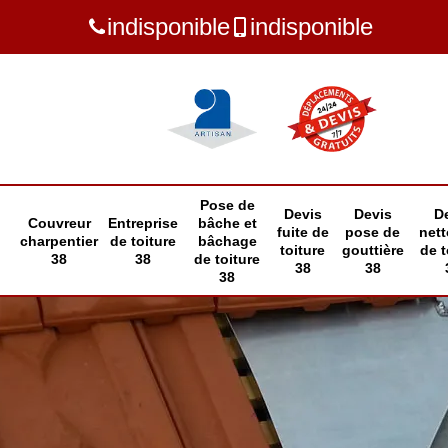
indisponible
indisponible
Pose de
Devis
Devis
D
Couvreur
Entreprise
bâche et
fuite de
pose de
net
charpentier
de toiture
bâchage
toiture
gouttière
de t
38
38
de toiture
38
38
38