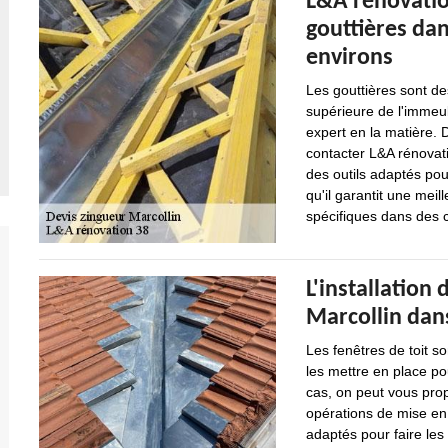
L&A rénovation
gouttières dans
environs
Les gouttières sont de
supérieure de l'immeub
expert en la matière. 
contacter L&A rénovati
des outils adaptés pou
qu'il garantit une meill
spécifiques dans des c
L'installation
Marcollin dan
Les fenêtres de toit s
les mettre en place p
cas, on peut vous prop
opérations de mise en 
adaptés pour faire les 