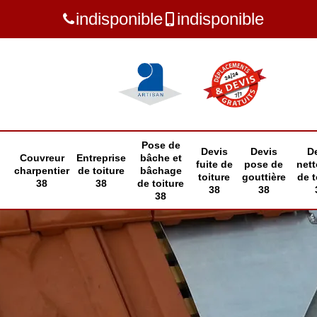
indisponible
indisponible
Pose de
Devis
Devis
D
Couvreur
Entreprise
bâche et
fuite de
pose de
net
charpentier
de toiture
bâchage
toiture
gouttière
de t
38
38
de toiture
38
38
38