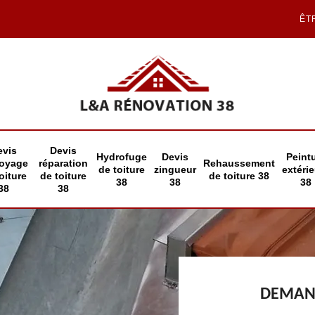
ÊT
evis
Devis
Hydrofuge
Devis
Peint
toyage
réparation
Rehaussement
de toiture
zingueur
extéri
oiture
de toiture
de toiture 38
38
38
38
38
38
DEMAND