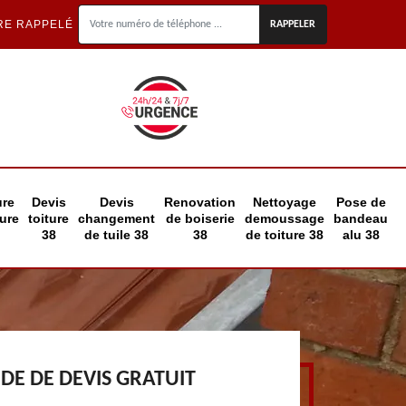
RE RAPPELÉ
ure
Devis
Devis
Renovation
Nettoyage
Pose de
eure
toiture
changement
de boiserie
demoussage
bandeau
38
de tuile 38
38
de toiture 38
alu 38
E DE DEVIS GRATUIT