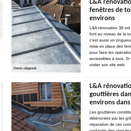
L&A rénovation
fenêtres de to
environs
L&A rénovation 38 est u
font au niveau de la to
c'est aussi un zingueur.
mise en place des fenêt
pour faire les opératio
accessibles à tous. Si 
visiter son site web.
L&A rénovation
gouttières dans
environs dans
Les gouttières constit
détériorées par les grê
réparation de ces condu
contacter des zingue