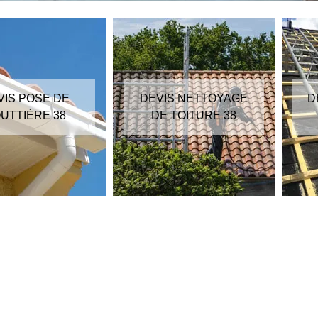
VIS POSE DE
DEVIS NETTOYAGE
D
UTTIÈRE 38
DE TOITURE 38