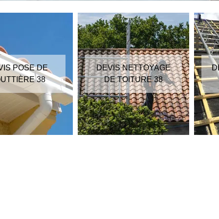
VIS POSE DE
DEVIS NETTOYAGE
D
UTTIÈRE 38
DE TOITURE 38