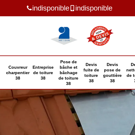
indisponible
indisponible
Pose de
Devis
Devis
D
Couvreur
Entreprise
bâche et
fuite de
pose de
net
charpentier
de toiture
bâchage
toiture
gouttière
de t
38
38
de toiture
38
38
38