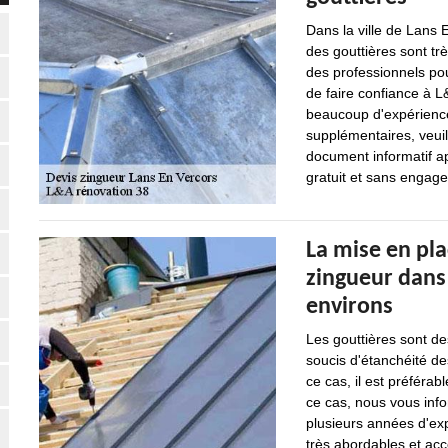
Dans la ville de Lans 
des gouttières sont tr
des professionnels pou
de faire confiance à L
beaucoup d'expérience
supplémentaires, veuil
document informatif ap
gratuit et sans engag
La mise en pla
zingueur dans 
environs
Les gouttières sont des
soucis d'étanchéité des 
ce cas, il est préférab
ce cas, nous vous info
plusieurs années d'ex
très abordables et acce