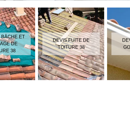
 BÂCHE ET
DEVIS FUITE DE
DE
AGE DE
TOITURE 38
GO
URE 38