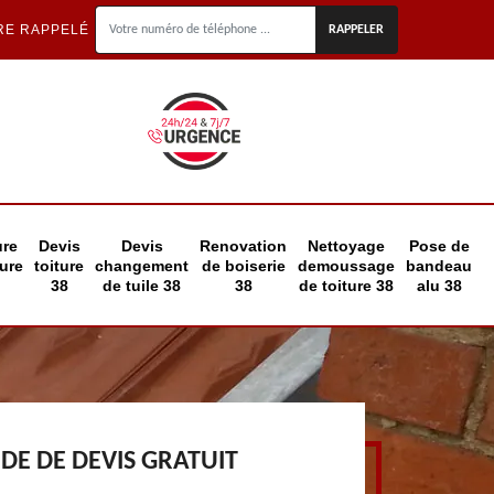
RE RAPPELÉ
ure
Devis
Devis
Renovation
Nettoyage
Pose de
eure
toiture
changement
de boiserie
demoussage
bandeau
38
de tuile 38
38
de toiture 38
alu 38
E DE DEVIS GRATUIT