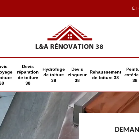
ÊT
evis
Devis
Hydrofuge
Devis
Peint
toyage
réparation
Rehaussement
de toiture
zingueur
extéri
oiture
de toiture
de toiture 38
38
38
38
38
38
DEMAND