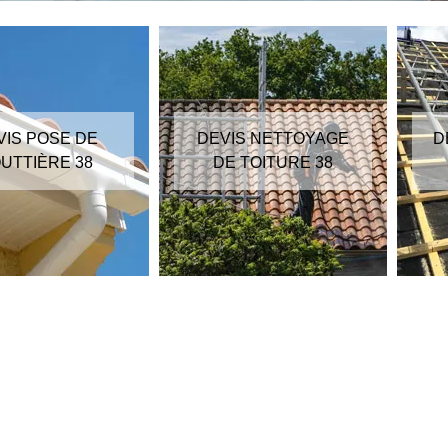
VIS POSE DE
DEVIS NETTOYAGE
D
UTTIÈRE 38
DE TOITURE 38