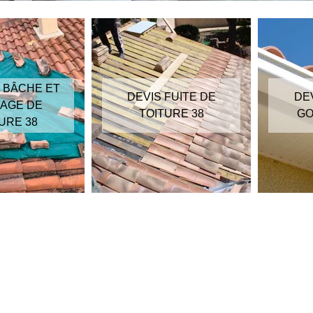
 BÂCHE ET
DEVIS FUITE DE
DE
AGE DE
TOITURE 38
GO
URE 38