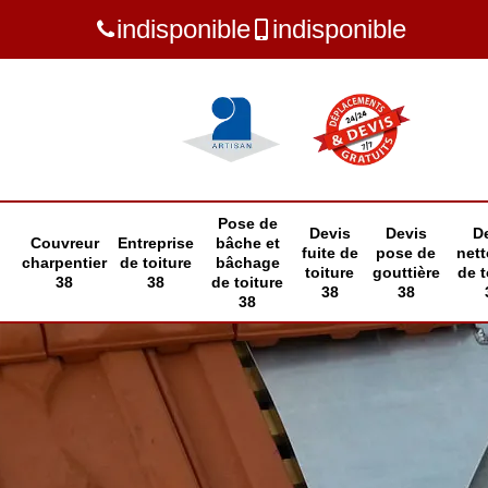
indisponible
indisponible
Pose de
Devis
Devis
D
Couvreur
Entreprise
bâche et
fuite de
pose de
net
charpentier
de toiture
bâchage
toiture
gouttière
de t
38
38
de toiture
38
38
38