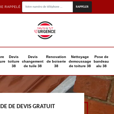
RE RAPPELÉ
ure
Devis
Devis
Renovation
Nettoyage
Pose de
eure
toiture
changement
de boiserie
demoussage
bandeau
38
de tuile 38
38
de toiture 38
alu 38
E DE DEVIS GRATUIT