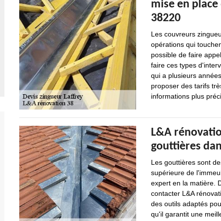
mise en place 
38220
Les couvreurs zingueur
opérations qui touchen
possible de faire appe
faire ces types d'inter
qui a plusieurs année
proposer des tarifs tr
informations plus précis
L&A rénovation
gouttières dans
Les gouttières sont de
supérieure de l'immeub
expert en la matière. 
contacter L&A rénovati
des outils adaptés pou
qu'il garantit une meill