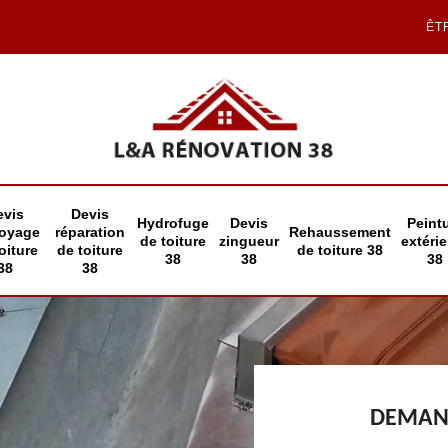
ÊT
evis
Devis
Hydrofuge
Devis
Peint
toyage
réparation
Rehaussement
de toiture
zingueur
extéri
oiture
de toiture
de toiture 38
38
38
38
38
38
DEMAND