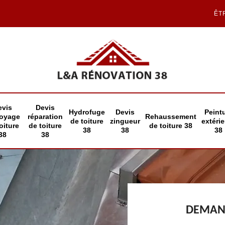
ÊT
evis
Devis
Hydrofuge
Devis
Peint
toyage
réparation
Rehaussement
de toiture
zingueur
extéri
oiture
de toiture
de toiture 38
38
38
38
38
38
DEMAND