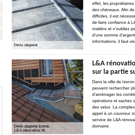
effet, les propriétaire
des chéneaux. Afin de 
difficiles, il est néce
de faire confiance à L
matière et n'oubliez p
d'une somme d'argent 
informations, il faut vi
L&A rénovation
sur la partie 
Dans la ville de Izero
peuvent rechercher plu
d'aménager les combl
opérations et sachez q
des velux. La complexit
appel à un couvreur zi
service de L&A rénova
domaine.