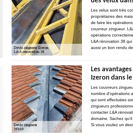
des velux dans 
Les velux sont très com
propriétaires des mai
de faire les opérations
couvreur zingueur. L&A
opérations correcteme
L&A rénovation 38 qui 
aussi un bon rendu de 
Les avantages
Izeron dans l
Les couvreurs zingueur
nombre d'opérations au
qui sont effectuées sont
zingueurs professionne
contacter L&A rénovat
domaine. Sachez qu'il 
Si vous voulez un devis