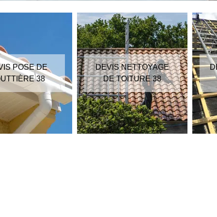
VIS POSE DE
DEVIS NETTOYAGE
D
UTTIÈRE 38
DE TOITURE 38