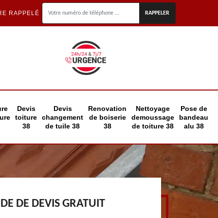
RE RAPPELÉ
ure
Devis
Devis
Renovation
Nettoyage
Pose de
eure
toiture
changement
de boiserie
demoussage
bandeau
38
de tuile 38
38
de toiture 38
alu 38
E DE DEVIS GRATUIT