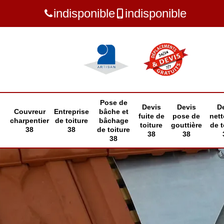
indisponible
indisponible
Pose de
Devis
Devis
D
Couvreur
Entreprise
bâche et
fuite de
pose de
net
charpentier
de toiture
bâchage
toiture
gouttière
de t
38
38
de toiture
38
38
38