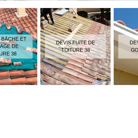
 BÂCHE ET
DEVIS FUITE DE
DE
AGE DE
TOITURE 38
GO
URE 38