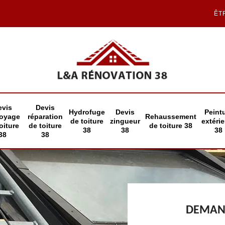
ÊT
evis
Devis
Hydrofuge
Devis
Peint
toyage
réparation
Rehaussement
de toiture
zingueur
extéri
oiture
de toiture
de toiture 38
38
38
38
38
38
DEMAND