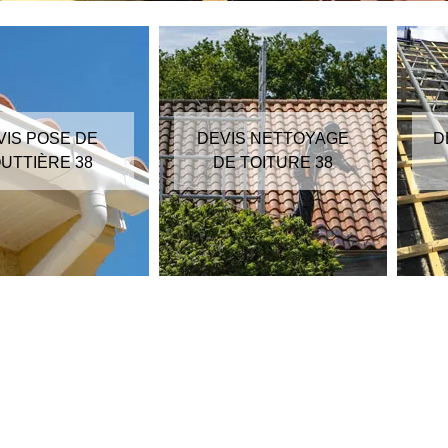
VIS POSE DE
DEVIS NETTOYAGE
D
UTTIÈRE 38
DE TOITURE 38