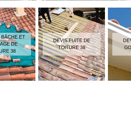
 BÂCHE ET
DEVIS FUITE DE
DE
AGE DE
TOITURE 38
GO
URE 38