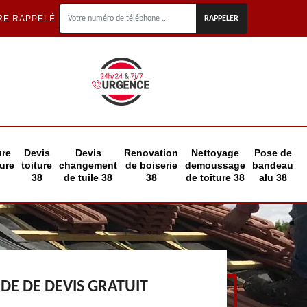
RE RAPPELÉ
ure
Devis
Devis
Renovation
Nettoyage
Pose de
eure
toiture
changement
de boiserie
demoussage
bandeau
38
de tuile 38
38
de toiture 38
alu 38
E DE DEVIS GRATUIT