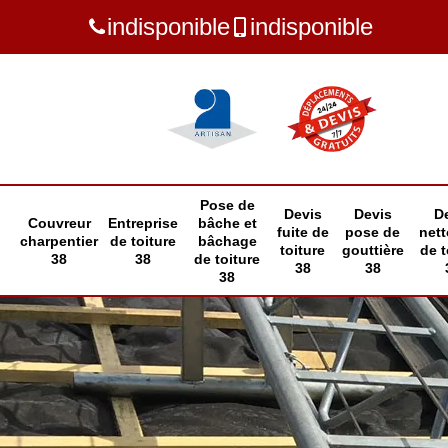
indisponible
indisponible
Pose de
Devis
Devis
D
Couvreur
Entreprise
bâche et
fuite de
pose de
net
charpentier
de toiture
bâchage
toiture
gouttière
de t
38
38
de toiture
38
38
38