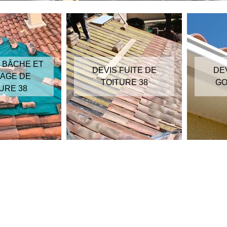
 BÂCHE ET
DEVIS FUITE DE
DE
AGE DE
TOITURE 38
GO
URE 38