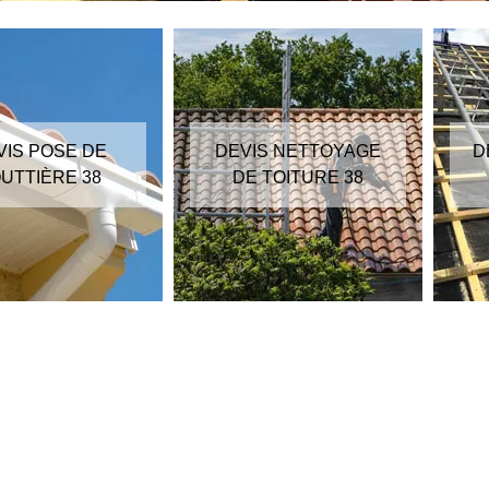
VIS POSE DE
DEVIS NETTOYAGE
D
UTTIÈRE 38
DE TOITURE 38