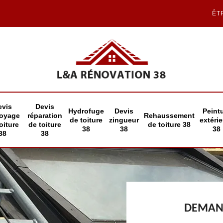
ÊT
evis
Devis
Hydrofuge
Devis
Peint
toyage
réparation
Rehaussement
de toiture
zingueur
extéri
oiture
de toiture
de toiture 38
38
38
38
38
38
DEMAND