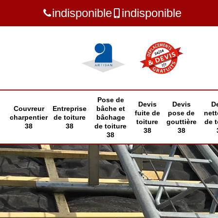
indisponible
indisponible
Pose de
Devis
Devis
D
Couvreur
Entreprise
bâche et
fuite de
pose de
net
charpentier
de toiture
bâchage
toiture
gouttière
de t
38
38
de toiture
38
38
38