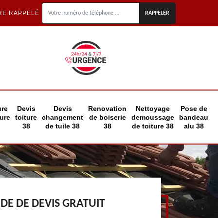
RE RAPPELÉ
ure
Devis
Devis
Renovation
Nettoyage
Pose de
eure
toiture
changement
de boiserie
demoussage
bandeau
38
de tuile 38
38
de toiture 38
alu 38
E DE DEVIS GRATUIT