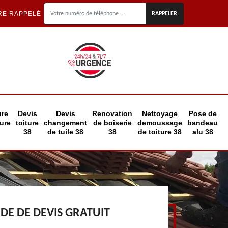
RE RAPPELÉ
ure
Devis
Devis
Renovation
Nettoyage
Pose de
eure
toiture
changement
de boiserie
demoussage
bandeau
38
de tuile 38
38
de toiture 38
alu 38
E DE DEVIS GRATUIT