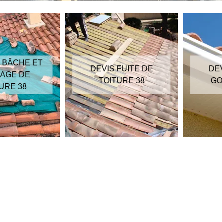
 BÂCHE ET
DEVIS FUITE DE
DE
AGE DE
TOITURE 38
GO
URE 38