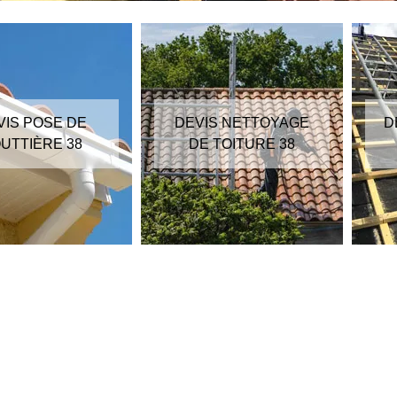
VIS POSE DE
DEVIS NETTOYAGE
D
UTTIÈRE 38
DE TOITURE 38