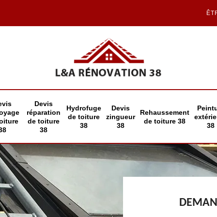
ÊT
evis
Devis
Hydrofuge
Devis
Peint
toyage
réparation
Rehaussement
de toiture
zingueur
extéri
oiture
de toiture
de toiture 38
38
38
38
38
38
DEMAND