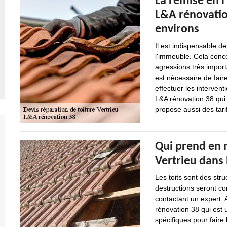
La remise en l'
L&A rénovation
environs
Il est indispensable de
l'immeuble. Cela conce
agressions très import
est nécessaire de fai
effectuer les interven
L&A rénovation 38 qui 
propose aussi des tarif
Qui prend en m
Vertrieu dans 
Les toits sont des str
destructions seront con
contactant un expert. 
rénovation 38 qui est 
spécifiques pour faire