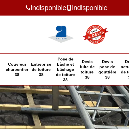
indisponible
indisponible
Pose de
Devis
Devis
D
Couvreur
Entreprise
bâche et
fuite de
pose de
net
charpentier
de toiture
bâchage
toiture
gouttière
de t
38
38
de toiture
38
38
38