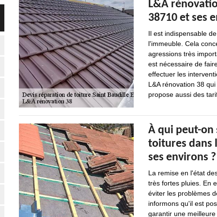
L&A rénovation
38710 et ses 
Il est indispensable de
l'immeuble. Cela conce
agressions très import
est nécessaire de fai
effectuer les interven
L&A rénovation 38 qui 
propose aussi des tarif
À qui peut-on 
toitures dans l
ses environs ?
La remise en l'état des
très fortes pluies. En e
éviter les problèmes de
informons qu'il est po
garantir une meilleure