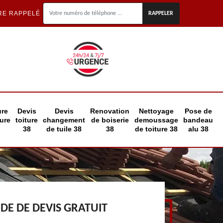
RE RAPPELÉ
ure
Devis
Devis
Renovation
Nettoyage
Pose de
eure
toiture
changement
de boiserie
demoussage
bandeau
38
de tuile 38
38
de toiture 38
alu 38
E DE DEVIS GRATUIT