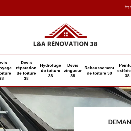
ÊT
evis
Devis
Hydrofuge
Devis
Peint
toyage
réparation
Rehaussement
de toiture
zingueur
extéri
oiture
de toiture
de toiture 38
38
38
38
38
38
DEMAND