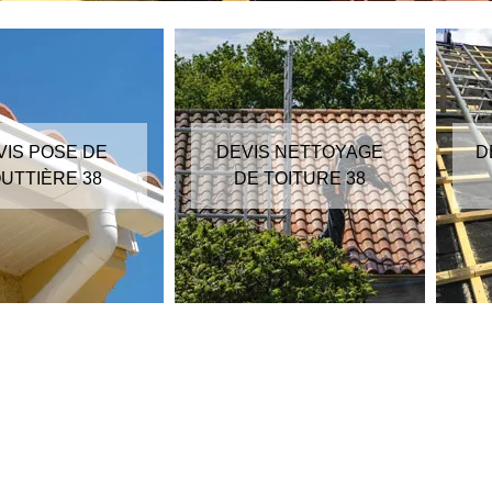
VIS POSE DE
DEVIS NETTOYAGE
D
UTTIÈRE 38
DE TOITURE 38