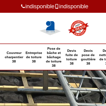
indisponible
indisponible
Pose de
Devis
Devis
D
Couvreur
Entreprise
bâche et
fuite de
pose de
net
charpentier
de toiture
bâchage
toiture
gouttière
de t
38
38
de toiture
38
38
38