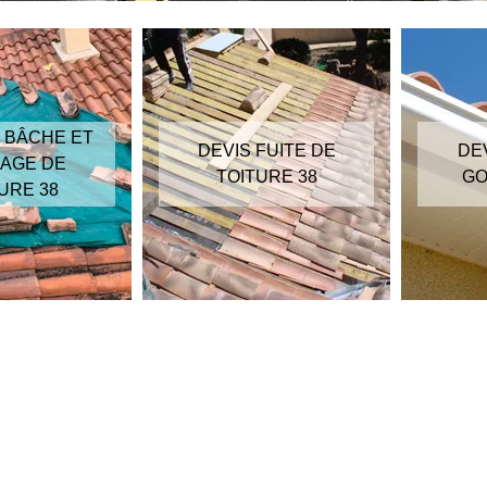
 BÂCHE ET
DEVIS FUITE DE
DE
AGE DE
TOITURE 38
GO
URE 38