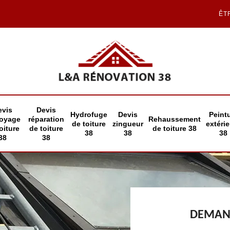
ÊT
evis
Devis
Hydrofuge
Devis
Peint
toyage
réparation
Rehaussement
de toiture
zingueur
extéri
oiture
de toiture
de toiture 38
38
38
38
38
38
DEMAND