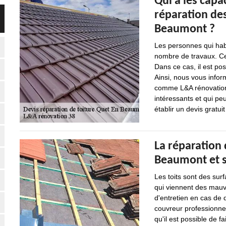
Qui a les capa
réparation des
Beaumont ?
Les personnes qui hab
nombre de travaux. Ce
Dans ce cas, il est po
Ainsi, nous vous infor
comme L&A rénovation 3
intéressants et qui peu
établir un devis gratu
La réparation 
Beaumont et s
Les toits sont des sur
qui viennent des mauva
d'entretien en cas de 
couvreur professionnel
qu'il est possible de 