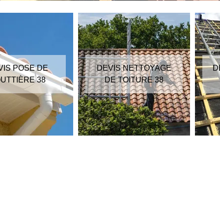
VIS POSE DE
DEVIS NETTOYAGE
D
UTTIÈRE 38
DE TOITURE 38