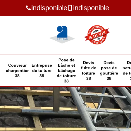
indisponible
indisponible
Pose de
Devis
Devis
D
Couvreur
Entreprise
bâche et
fuite de
pose de
net
charpentier
de toiture
bâchage
toiture
gouttière
de t
38
38
de toiture
38
38
38