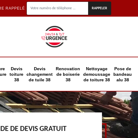
RE RAPPELÉ
ure
Devis
Devis
Renovation
Nettoyage
Pose de
eure
toiture
changement
de boiserie
demoussage
bandeau
38
de tuile 38
38
de toiture 38
alu 38
E DE DEVIS GRATUIT