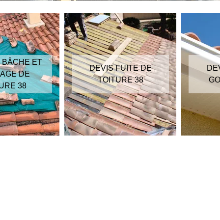
 BÂCHE ET
DEVIS FUITE DE
DE
AGE DE
TOITURE 38
GO
URE 38