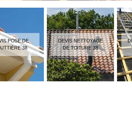
VIS POSE DE
DEVIS NETTOYAGE
D
UTTIÈRE 38
DE TOITURE 38