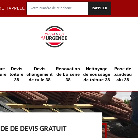
RE RAPPELÉ
ure
Devis
Devis
Renovation
Nettoyage
Pose de
eure
toiture
changement
de boiserie
demoussage
bandeau
38
de tuile 38
38
de toiture 38
alu 38
E DE DEVIS GRATUIT