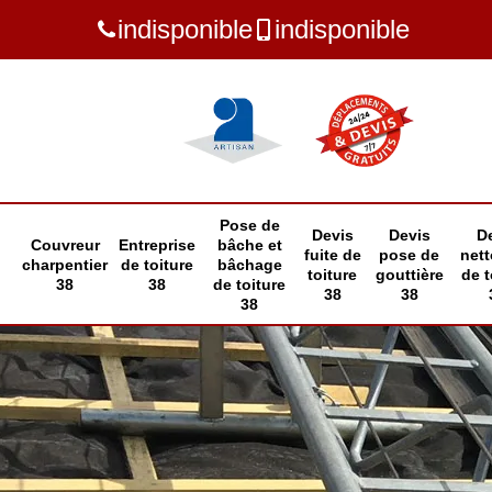
indisponible
indisponible
Pose de
Devis
Devis
D
Couvreur
Entreprise
bâche et
fuite de
pose de
net
charpentier
de toiture
bâchage
toiture
gouttière
de t
38
38
de toiture
38
38
38