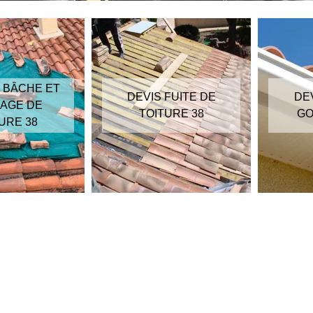
 BÂCHE ET
DEVIS FUITE DE
DE
AGE DE
TOITURE 38
GO
URE 38