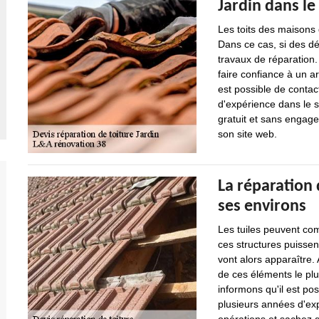
Jardin dans le
Les toits des maisons d
Dans ce cas, si des déf
travaux de réparation. 
faire confiance à un a
est possible de contac
d'expérience dans le se
gratuit et sans engage
son site web.
La réparation d
ses environs
Les tuiles peuvent comp
ces structures puissen
vont alors apparaître. 
de ces éléments le pl
informons qu'il est po
plusieurs années d'expé