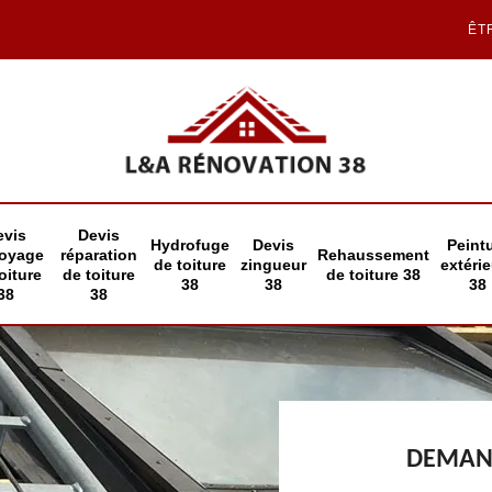
ÊT
evis
Devis
Hydrofuge
Devis
Peint
toyage
réparation
Rehaussement
de toiture
zingueur
extéri
oiture
de toiture
de toiture 38
38
38
38
38
38
DEMAND