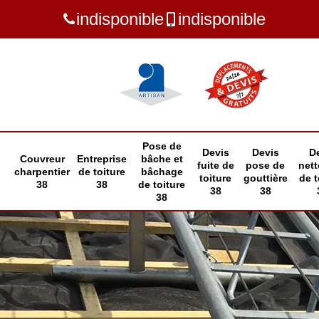
indisponible
indisponible
Pose de
Devis
Devis
D
Couvreur
Entreprise
bâche et
fuite de
pose de
net
charpentier
de toiture
bâchage
toiture
gouttière
de t
38
38
de toiture
38
38
38