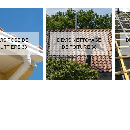
VIS POSE DE
DEVIS NETTOYAGE
D
UTTIÈRE 38
DE TOITURE 38