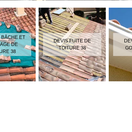
 BÂCHE ET
DEVIS FUITE DE
DE
AGE DE
TOITURE 38
GO
URE 38