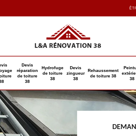
ÊT
evis
Devis
Hydrofuge
Devis
Peint
toyage
réparation
Rehaussement
de toiture
zingueur
extéri
oiture
de toiture
de toiture 38
38
38
38
38
38
DEMAND