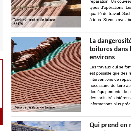
réparation. Un couvreu
types d'opérations. L&
qualité de travail. Sac
à tous. Si vous avez be
La dangerosité
toitures dans 
environs
Les travaux qui se font
est possible que des r
interventions de répara
nécessaire de faire ap
des équipements de pro
des tarifs très intéres
informations plus précis
Qui prend en m