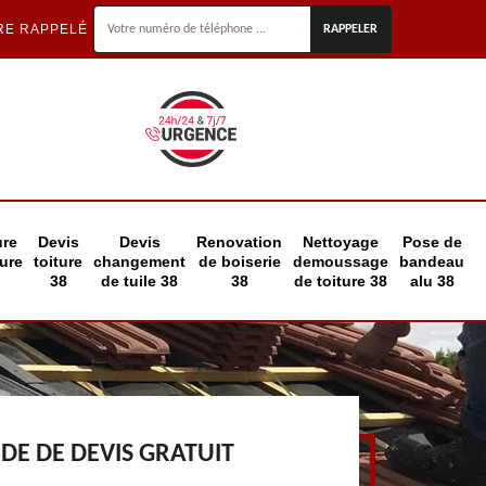
RE RAPPELÉ
ure
Devis
Devis
Renovation
Nettoyage
Pose de
eure
toiture
changement
de boiserie
demoussage
bandeau
38
de tuile 38
38
de toiture 38
alu 38
E DE DEVIS GRATUIT