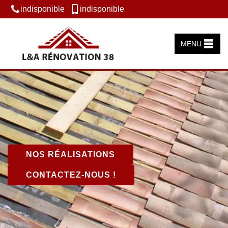
indisponible
indisponible
MENU
NOS RÉALISATIONS
CONTACTEZ-NOUS !